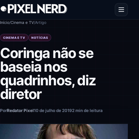
Pular para o conteúdo
Abrir men
Início
/
Cinema e TV
/
Artigo
CINEMA E TV
NOTÍCIAS
Coringa não se
baseia nos
quadrinhos, diz
diretor
Por
Redator Pixel
10 de julho de 2019
2 min de leitura