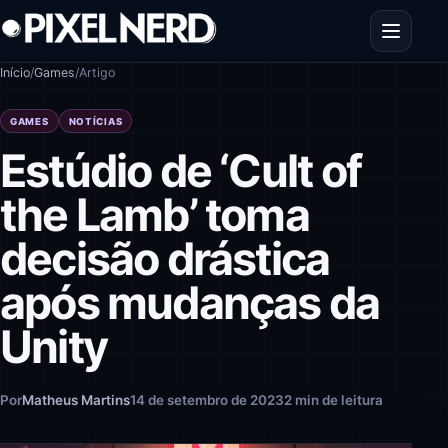
Pular para o conteúdo
Abrir men
Início
/
Games
/
Artigo
GAMES
NOTÍCIAS
Estúdio de ‘Cult of
the Lamb’ toma
decisão drástica
após mudanças da
Unity
Por
Matheus Martins
14 de setembro de 2023
2 min de leitura