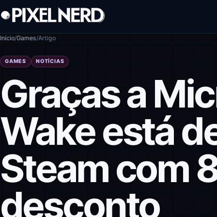
Pular para o conteúdo
Início
/
Games
/
Artigo
GAMES
NOTÍCIAS
Graças a Mic
Wake está de
Steam com 
desconto