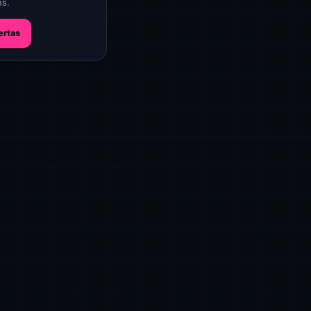
os.
ertas