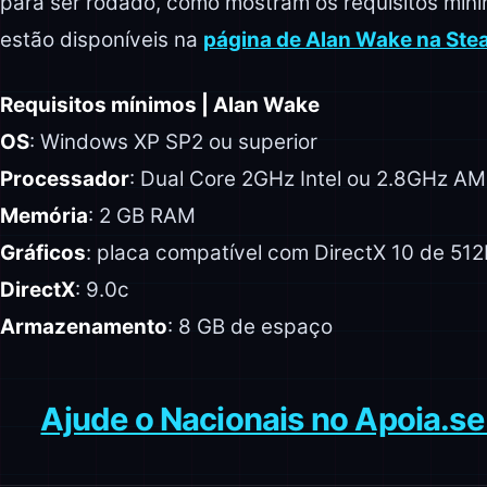
para ser rodado, como mostram os requisitos mín
estão disponíveis na
página de Alan Wake na Ste
Requisitos mínimos | Alan Wake
OS
: Windows XP SP2 ou superior
Processador
: Dual Core 2GHz Intel ou 2.8GHz A
Memória
: 2 GB RAM
Gráficos
: placa compatível com DirectX 10 de 51
DirectX
: 9.0c
Armazenamento
: 8 GB de espaço
Ajude o Nacionais no Apoia.se 