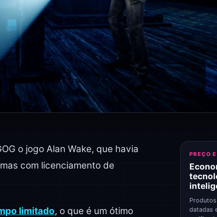
GOG o jogo Alan Wake, que havia
PREÇO 
blemas com licenciamento de
Econo
tecnol
inteli
Produtos
mpo limitado
, o que é um ótimo
datadas 