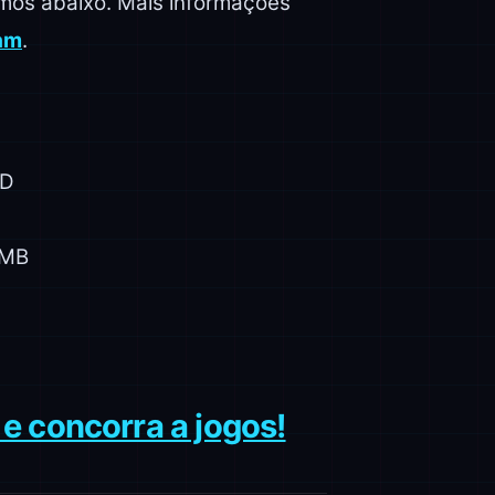
imos abaixo. Mais informações
am
.
MD
2MB
e concorra a jogos!