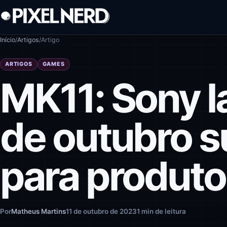
Pular para o conteúdo
Início
/
Artigos
/
Artigo
ARTIGOS
GAMES
MK11: Sony l
de outubro s
para produto
Por
Matheus Martins
11 de outubro de 2023
1 min de leitura