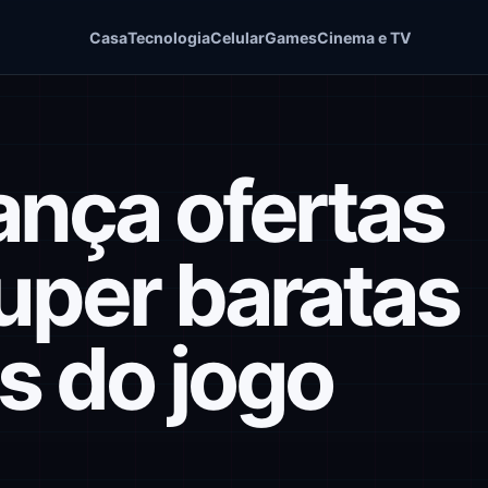
Casa
Tecnologia
Celular
Games
Cinema e TV
ança ofertas
uper baratas
s do jogo