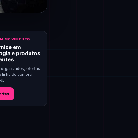
EM MOVIMENTO
mize em
ogia e produtos
gentes
 organizados, ofertas
e links de compra
os.
ertas