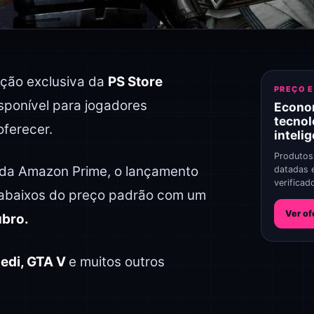
ção exclusiva da
PS Store
PREÇO 
sponível para jogadores
Econo
tecnol
ferecer.
inteli
Produtos
da Amazon Prime, o lançamento
datadas 
verificad
 abaixos do preço padrão com um
Ver of
ubro.
Jedi, GTA V
e muitos outros