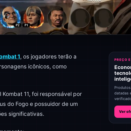
ombat 1
, os jogadores terão a
PREÇO 
rsonagens icônicos, como
Econo
tecnol
inteli
Produtos
 Kombat 11, foi responsável por
datadas 
verificad
eus do Fogo e possuidor de um
Ver of
es significativas.