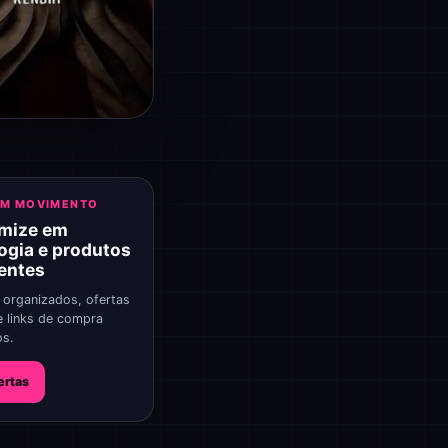
EM MOVIMENTO
mize em
ogia e produtos
gentes
 organizados, ofertas
e links de compra
os.
ertas