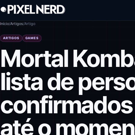
Pular para o conteúdo
Início
/
Artigos
/
Artigo
ARTIGOS
GAMES
Mortal Kombat
lista de per
confirmados 
até o momen