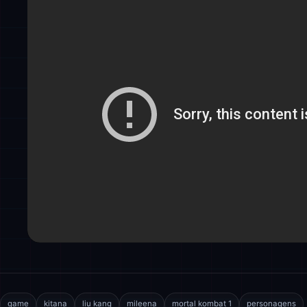
game
kitana
liu kang
mileena
mortal kombat 1
personagens