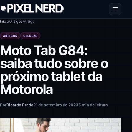
Pular para o conteúdo
Abrir men
Início
/
Artigos
/
Artigo
ARTIGOS
CELULAR
Moto Tab G84:
saiba tudo sobre o
próximo tablet da
Motorola
Por
Ricardo Prado
21 de setembro de 2023
5 min de leitura