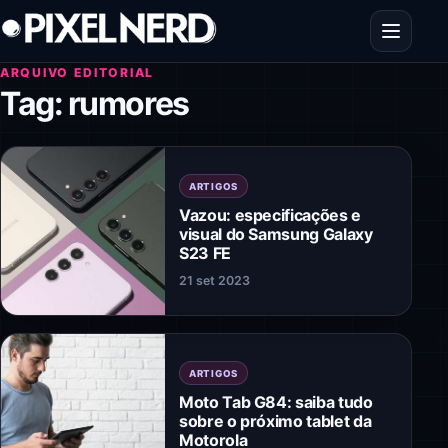
Pular para o conteúdo
Abrir men
ARQUIVO EDITORIAL
Tag:
rumores
ARTIGOS
Vazou: especificações e
visual do Samsung Galaxy
S23 FE
21 set 2023
ARTIGOS
Moto Tab G84: saiba tudo
sobre o próximo tablet da
Motorola