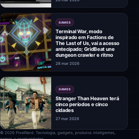
GAMES
Terminal War, modo
inspirado em Factions de
The Last of Us, vai a acesso
antecipado; GridBeat une
dungeon crawler e ritmo
28 mar 2026
GAMES
Stranger Than Heaven terá
cinco períodos e cinco
cidades
27 mar 2026
© 2026 PixelNerd. Tecnologia, gadgets, produtos inteligentes,
games e oportunidades.