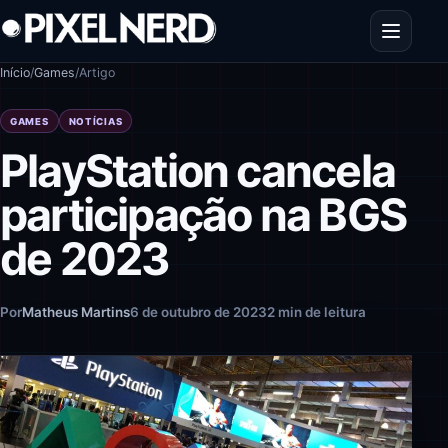
Pular para o conteúdo
Abrir men
Início
/
Games
/
Artigo
GAMES
NOTÍCIAS
PlayStation cancela
participação na BGS
de 2023
Por
Matheus Martins
6 de outubro de 2023
2 min de leitura