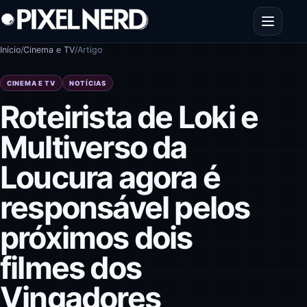
Pular para o conteúdo
Abrir men
Início
/
Cinema e TV
/
Artigo
CINEMA E TV
NOTÍCIAS
Roteirista de Loki e
Multiverso da
Loucura agora é
responsável pelos
próximos dois
filmes dos
Vingadores