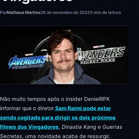
Por
Matheus Martins
28 de novembro de 2023
3 min de leitura
Não muito tempos após o insider DanielRPK
informar que
o diretor
Sam Raimi pode estar
sendo cogitado para dirigir os dois próximos
filmes dos Vingadores
,
Dinastia Kang
e
Guerras
Secretas
, uma novidade acaba de ressurgir.