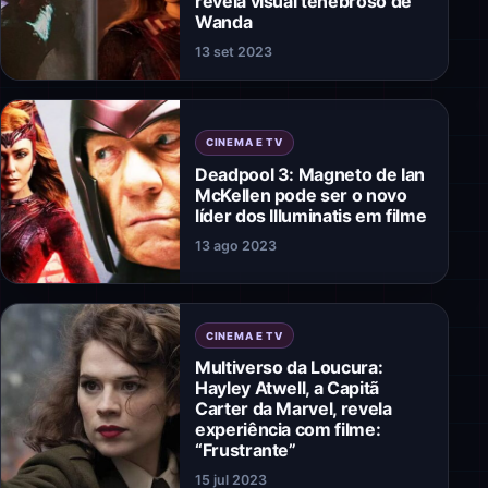
revela visual tenebroso de
Wanda
13 set 2023
CINEMA E TV
Deadpool 3: Magneto de Ian
McKellen pode ser o novo
líder dos Illuminatis em filme
13 ago 2023
CINEMA E TV
Multiverso da Loucura:
Hayley Atwell, a Capitã
Carter da Marvel, revela
experiência com filme:
“Frustrante”
15 jul 2023