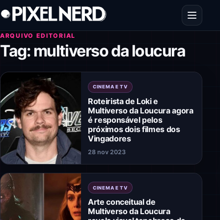
Pular para o conteúdo
Abrir men
ARQUIVO EDITORIAL
Tag:
multiverso da loucura
CINEMA E TV
Roteirista de Loki e
Multiverso da Loucura agora
é responsável pelos
próximos dois filmes dos
Vingadores
28 nov 2023
CINEMA E TV
Arte conceitual de
Multiverso da Loucura