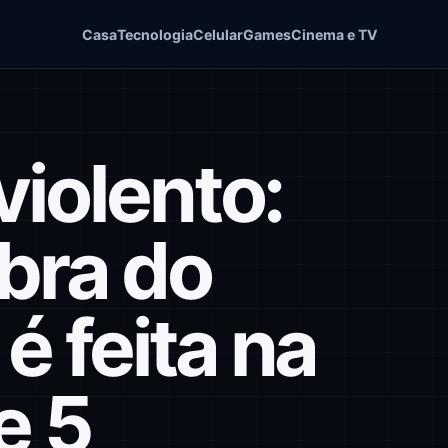
Casa
Tecnologia
Celular
Games
Cinema e TV
violento:
bra do
 feita na
e 5