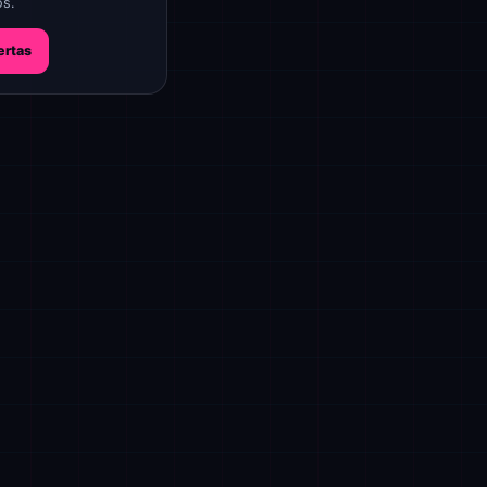
os.
ertas