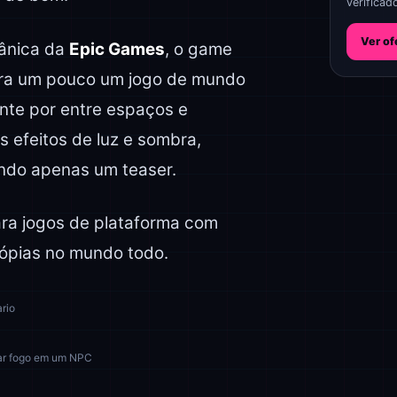
verificad
Ver of
cânica da
Epic Games
, o game
mbra um pouco um jogo de mundo
te por entre espaços e
 efeitos de luz e sombra,
endo apenas um teaser.
ra jogos de plataforma com
cópias no mundo todo.
rio
ar fogo em um NPC