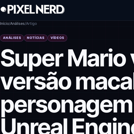
Pular para o conteúdo
Início
/
Análises
/
Artigo
ANÁLISES
NOTÍCIAS
VÍDEOS
Super Mario 
versão maca
personagem é
Unreal Engin