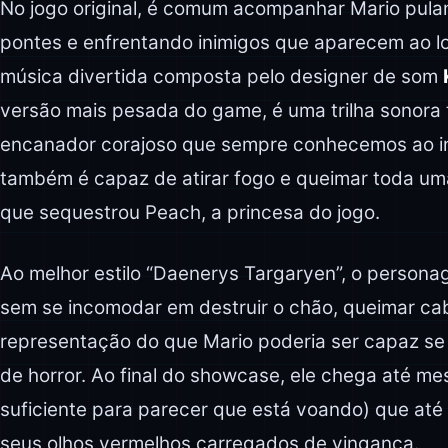
No jogo original, é comum acompanhar Mario pulan
pontes e enfrentando inimigos que aparecem ao
música divertida composta pelo designer de som
versão mais pesada do game, é uma trilha sonora 
encanador corajoso que sempre conhecemos ao in
também é capaz de atirar fogo e queimar toda uma
que sequestrou Peach, a princesa do jogo.
Ao melhor estilo “Daenerys Targaryen”, o persona
sem se incomodar em destruir o chão, queimar c
representação do que Mario poderia ser capaz se
de horror. Ao final do showcase, ele chega até mes
suficiente para parecer que está voando) que até
seus olhos vermelhos carregados de vingança.