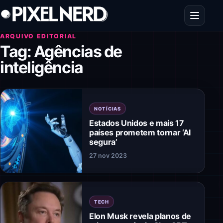
Pular para o conteúdo
Abrir men
ARQUIVO EDITORIAL
Tag:
Agências de
inteligência
NOTÍCIAS
Estados Unidos e mais 17
países prometem tornar ‘AI
segura’
27 nov 2023
TECH
Elon Musk revela planos de