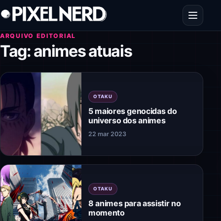
Pular para o conteúdo
Abrir men
ARQUIVO EDITORIAL
Tag:
animes atuais
OTAKU
5 maiores genocidas do
universo dos animes
22 mar 2023
OTAKU
8 animes para assistir no
momento