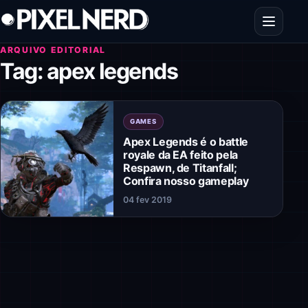
Pular para o conteúdo
Abrir men
ARQUIVO EDITORIAL
Tag:
apex legends
GAMES
Apex Legends é o battle
royale da EA feito pela
Respawn, de Titanfall;
Confira nosso gameplay
04 fev 2019