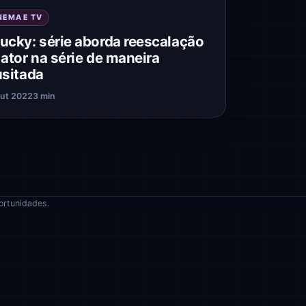
NEMA E TV
ucky: série aborda reescalação
 ator na série de maneira
usitada
ut 2022
3 min
ortunidades.