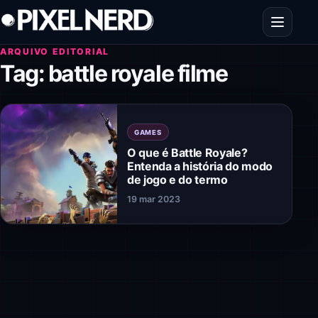
Pular para o conteúdo
Abrir men
ARQUIVO EDITORIAL
Tag:
battle royale filme
GAMES
O que é Battle Royale?
Entenda a história do modo
de jogo e do termo
19 mar 2023