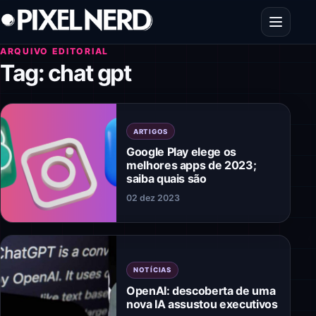
Pular para o conteúdo
Abrir men
ARQUIVO EDITORIAL
Tag:
chat gpt
ARTIGOS
Google Play elege os
melhores apps de 2023;
saiba quais são
02 dez 2023
NOTÍCIAS
OpenAI: descoberta de uma
nova IA assustou executivos