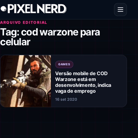
Pular para o conteúdo
Abrir men
ARQUIVO EDITORIAL
Tag:
cod warzone para
celular
GAMES
Versão mobile de COD
Warzone está em
desenvolvimento, indica
vaga de emprego
16 set 2020