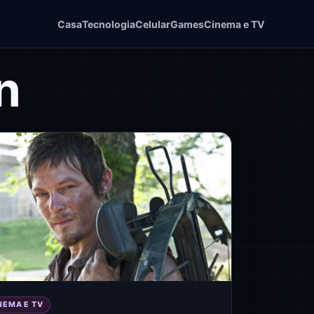
Casa
Tecnologia
Celular
Games
Cinema e TV
n
NEMA E TV