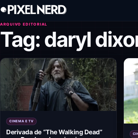
Pular para o conteúdo
ARQUIVO EDITORIAL
Tag:
daryl dixo
CINEMA E TV
Derivada de “The Walking Dead”
CI