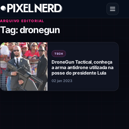
Pular para o conteúdo
Abrir men
ARQUIVO EDITORIAL
Tag:
dronegun
TECH
DroneGun Tactical, conheça
a arma antidrone utilizada na
posse do presidente Lula
02 jan 2023