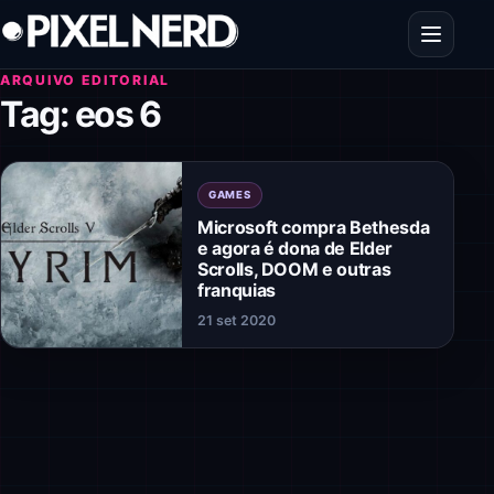
Pular para o conteúdo
Abrir men
ARQUIVO EDITORIAL
Tag:
eos 6
GAMES
Microsoft compra Bethesda
e agora é dona de Elder
Scrolls, DOOM e outras
franquias
21 set 2020