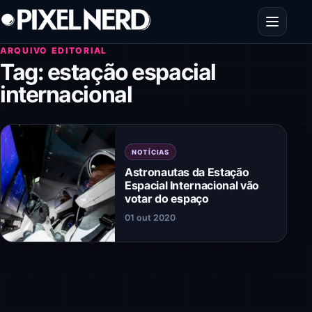
Pular para o conteúdo
Abrir men
ARQUIVO EDITORIAL
Tag:
estação espacial
internacional
NOTÍCIAS
Astronautas da Estação
Espacial Internacional vão
votar do espaço
01 out 2020