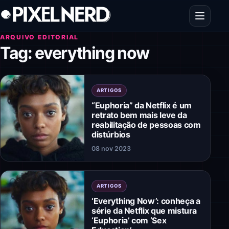
Pular para o conteúdo
Abrir men
ARQUIVO EDITORIAL
Tag:
everything now
ARTIGOS
“Euphoria” da Netflix é um
retrato bem mais leve da
reabilitação de pessoas com
distúrbios
08 nov 2023
ARTIGOS
‘Everything Now’: conheça a
série da Netflix que mistura
‘Euphoria’ com ‘Sex