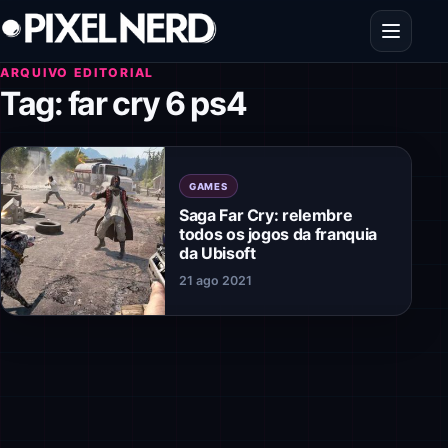
Pular para o conteúdo
Abrir men
ARQUIVO EDITORIAL
Tag:
far cry 6 ps4
GAMES
Saga Far Cry: relembre
todos os jogos da franquia
da Ubisoft
21 ago 2021