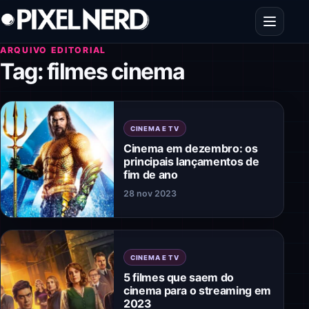
Pular para o conteúdo
Abrir men
ARQUIVO EDITORIAL
Tag:
filmes cinema
CINEMA E TV
Cinema em dezembro: os
principais lançamentos de
fim de ano
28 nov 2023
CINEMA E TV
5 filmes que saem do
cinema para o streaming em
2023