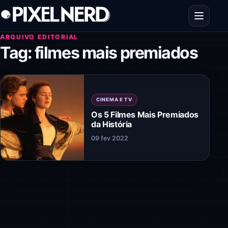
Pular para o conteúdo
Abrir men
ARQUIVO EDITORIAL
Tag:
filmes mais premiados
CINEMA E TV
Os 5 Filmes Mais Premiados
da História
09 fev 2022