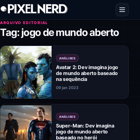
Pular para o conteúdo
Abrir men
ARQUIVO EDITORIAL
Tag:
jogo de mundo aberto
ANÁLISES
Avatar 2: Dev imagina jogo
de mundo aberto baseado
na sequência
09 jan 2023
ANÁLISES
Super-Man: Dev imagina
jogo de mundo aberto
baseado no herói