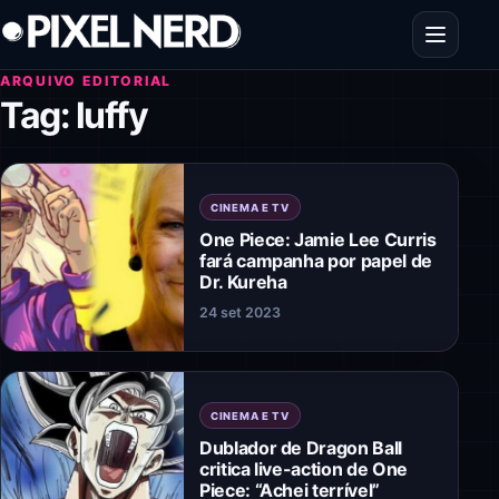
Pular para o conteúdo
Abrir men
ARQUIVO EDITORIAL
Tag:
luffy
CINEMA E TV
One Piece: Jamie Lee Curris
fará campanha por papel de
Dr. Kureha
24 set 2023
CINEMA E TV
Dublador de Dragon Ball
critica live-action de One
Piece: “Achei terrível”