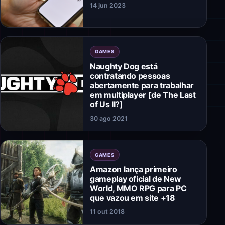
14 jun 2023
GAMES
Naughty Dog está
contratando pessoas
abertamente para trabalhar
em multiplayer [de The Last
of Us II?]
30 ago 2021
GAMES
Amazon lança primeiro
gameplay oficial de New
World, MMO RPG para PC
que vazou em site +18
11 out 2018