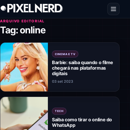
Pular para o conteúdo
Abrir men
ARQUIVO EDITORIAL
Tag:
online
CINEMA E TV
Barbie: saiba quando o filme
chegará nas plataformas
digitais
03 set 2023
TECH
Saiba como tirar o online do
WhatsApp