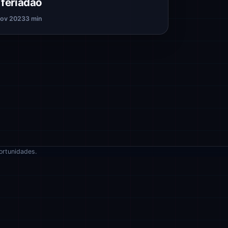
 feriadão
nov 2023
3 min
ortunidades.