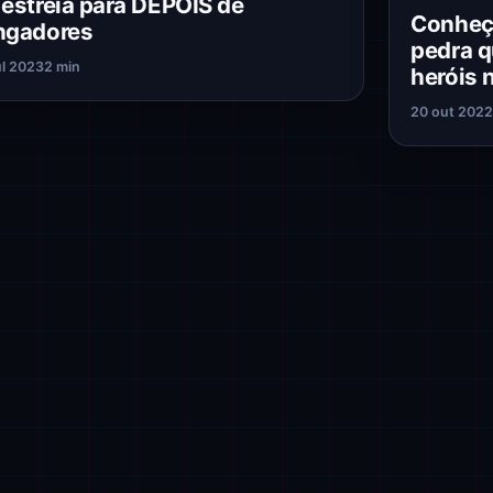
 estreia para DEPOIS de
Conheça
ngadores
pedra q
ul 2023
2 min
heróis 
20 out 202