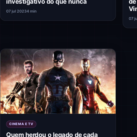
investigativo do que nunca
de
Vi
07 jul 2023
4 min
07 j
CINEMA E TV
Quem herdou o legado de cada