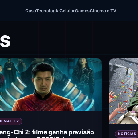
Casa
Tecnologia
Celular
Games
Cinema e TV
s
NEMA E TV
ang-Chi 2: filme ganha previsão
NOTÍCIAS