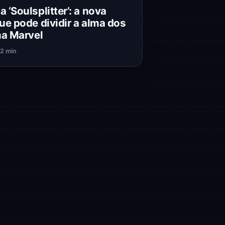
 ‘Soulsplitter’: a nova
ue pode dividir a alma dos
na Marvel
2
2 min