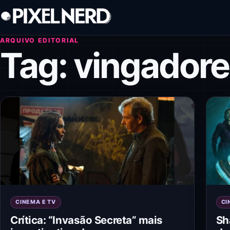
Pular para o conteúdo
ARQUIVO EDITORIAL
Tag:
vingadore
CINEMA E TV
CI
Crítica: “Invasão Secreta” mais
Sh