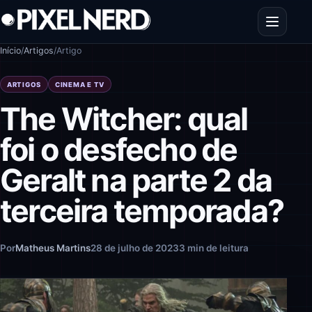
Pular para o conteúdo
Abrir men
Início
/
Artigos
/
Artigo
ARTIGOS
CINEMA E TV
The Witcher: qual
foi o desfecho de
Geralt na parte 2 da
terceira temporada?
Por
Matheus Martins
28 de julho de 2023
3 min de leitura