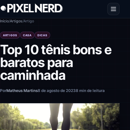
Pular para o conteúdo
Abrir men
Início
/
Artigos
/
Artigo
ARTIGOS
CASA
DICAS
Top 10 tênis bons e
baratos para
caminhada
Por
Matheus Martins
8 de agosto de 2023
8 min de leitura