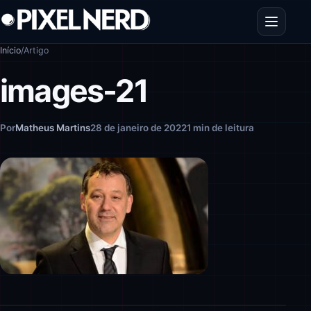
Pular para o conteúdo
Abrir men
Início
/
Artigo
images-21
Por
Matheus Martins
28 de janeiro de 2022
1 min de leitura