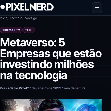
Pular para o conteúdo
Abrir men
Início
/
Cinema e TV
/
Artigo
CINEMA E TV
TECH
Metaverso: 5
Empresas que estão
investindo milhões
na tecnologia
Por
Redator Pixel
27 de janeiro de 2022
7 min de leitura