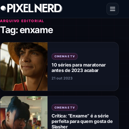
Pular para o conteúdo
Abrir men
ARQUIVO EDITORIAL
Tag:
enxame
CINEMA E TV
10 séries para maratonar
antes de 2023 acabar
21 out 2023
CINEMA E TV
Crítica: “Enxame” é a série
perfeita para quem gosta de
Slasher