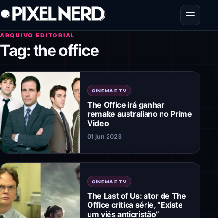
Pular para o conteúdo
Abrir men
ARQUIVO EDITORIAL
Tag:
the office
CINEMA E TV
The Office irá ganhar
remake australiano no Prime
Video
01 jun 2023
CINEMA E TV
The Last of Us: ator de The
Office critica série, “Existe
um viés anticristão”