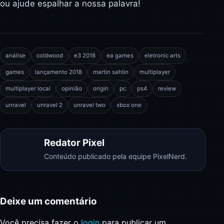
ou ajude espalhar a nossa palavra!
análise
coldwood
e3 2018
ea games
eletronic arts
games
lançamento 2018
martin sahlin
multiplayer
multiplayer local
opinião
origin
pc
ps4
review
unravel
unravel 2
unravel two
xbox one
Redator Pixel
Conteúdo publicado pela equipe PixelNerd.
Deixe um comentário
Você precisa fazer o
login
para publicar um