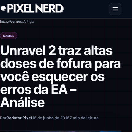
Pular para o conteúdo
Abrir men
Início
/
Games
/
Artigo
GAMES
Unravel 2 traz altas
doses de fofura para
você esquecer os
erros da EA –
Análise
Por
Redator Pixel
18 de junho de 2018
7 min de leitura