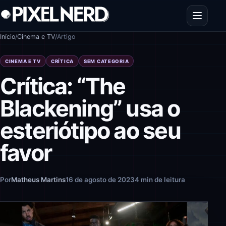
Pular para o conteúdo
Abrir men
Início
/
Cinema e TV
/
Artigo
CINEMA E TV
CRÍTICA
SEM CATEGORIA
Crítica: “The
Blackening” usa o
esteriótipo ao seu
favor
Por
Matheus Martins
16 de agosto de 2023
4 min de leitura