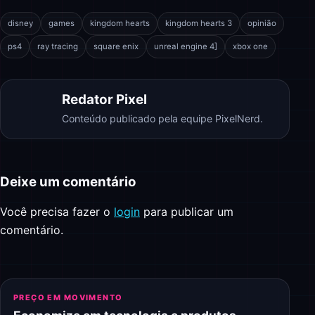
disney
games
kingdom hearts
kingdom hearts 3
opinião
ps4
ray tracing
square enix
unreal engine 4]
xbox one
Redator Pixel
Conteúdo publicado pela equipe PixelNerd.
Deixe um comentário
Você precisa fazer o
login
para publicar um
comentário.
PREÇO EM MOVIMENTO