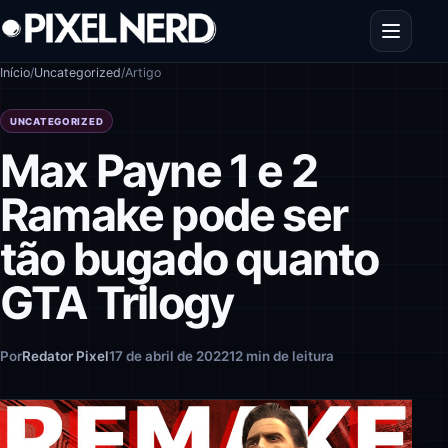
Pular para o conteúdo
Abrir men
Início
/
Uncategorized
/
Artigo
UNCATEGORIZED
Max Payne 1 e 2
Ramake pode ser
tão bugado quanto
GTA Trilogy
Por
Redator Pixel
17 de abril de 2022
12 min de leitura