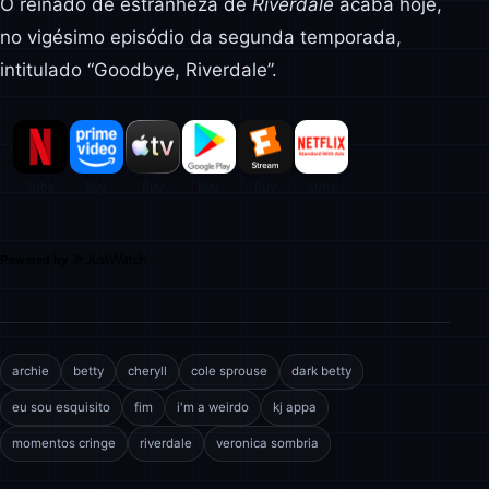
O reinado de estranheza de
Riverdale
acaba hoje,
no vigésimo episódio da segunda temporada,
intitulado “Goodbye, Riverdale”.
Powered by
archie
betty
cheryll
cole sprouse
dark betty
eu sou esquisito
fim
i'm a weirdo
kj appa
momentos cringe
riverdale
veronica sombria