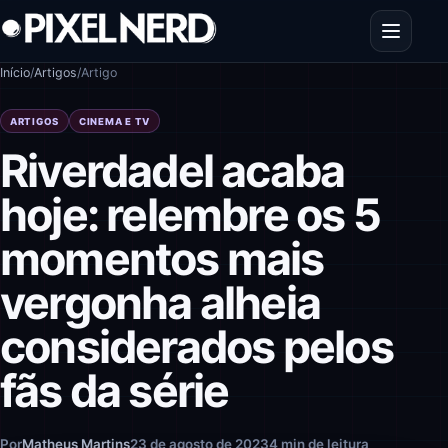
Pular para o conteúdo
Abrir men
Início
/
Artigos
/
Artigo
ARTIGOS
CINEMA E TV
Riverdadel acaba
hoje: relembre os 5
momentos mais
vergonha alheia
considerados pelos
fãs da série
Por
Matheus Martins
23 de agosto de 2023
4 min de leitura