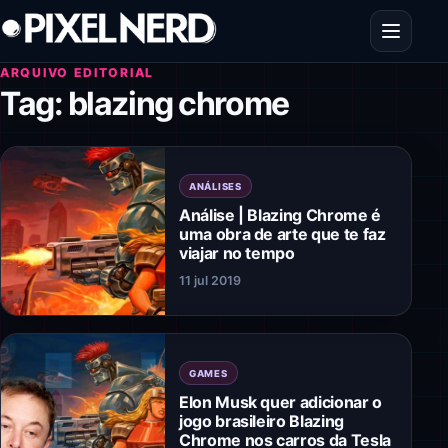
Pular para o conteúdo
Abrir men
ARQUIVO EDITORIAL
Tag:
blazing chrome
ANÁLISES
Análise | Blazing Chrome é
uma obra de arte que te faz
viajar no tempo
11 jul 2019
GAMES
Elon Musk quer adicionar o
jogo brasileiro Blazing
Chrome nos carros da Tesla