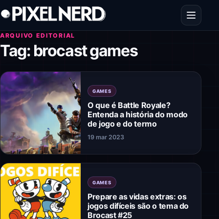
Pular para o conteúdo
Abrir men
ARQUIVO EDITORIAL
Tag:
brocast games
GAMES
O que é Battle Royale?
Entenda a história do modo
de jogo e do termo
19 mar 2023
GAMES
Prepare as vidas extras: os
jogos difíceis são o tema do
Brocast #25