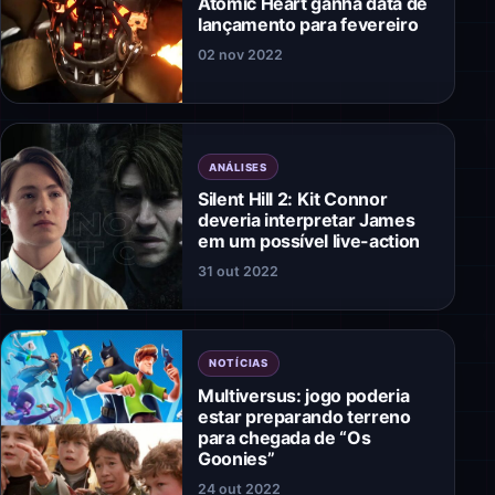
Atomic Heart ganha data de
lançamento para fevereiro
02 nov 2022
ANÁLISES
Silent Hill 2: Kit Connor
deveria interpretar James
em um possível live-action
31 out 2022
NOTÍCIAS
Multiversus: jogo poderia
estar preparando terreno
para chegada de “Os
Goonies”
24 out 2022