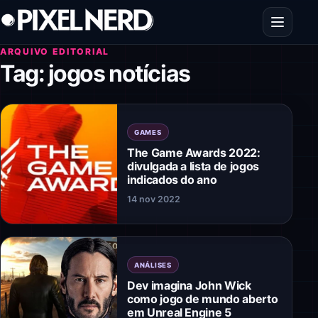
Pular para o conteúdo
Abrir men
ARQUIVO EDITORIAL
Tag:
jogos notícias
GAMES
The Game Awards 2022:
divulgada a lista de jogos
indicados do ano
14 nov 2022
ANÁLISES
Dev imagina John Wick
como jogo de mundo aberto
em Unreal Engine 5