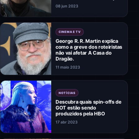
08 jun 2023
CINEMA E TV
George R. R. Martin explica
como a greve dos roteiristas
não vai afetar A Casa do
Dragão.
11 maio 2023
NOTÍCIAS
Descubra quais spin-offs de
GOT estão sendo
produzidos pela HBO
17 abr 2023