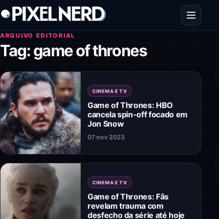
Pular para o conteúdo
Abrir men
ARQUIVO EDITORIAL
Tag:
game of thrones
CINEMA E TV
Game of Thrones: HBO
cancela spin-off focado em
Jon Snow
07 nov 2023
CINEMA E TV
Game of Thrones: Fãs
revelam trauma com
desfecho da série até hoje